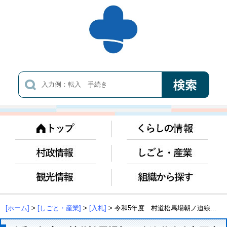
[ホーム]
>
[しごと・産業]
>
[入札]
> 令和5年度 村道松馬場朝ノ迫線道路改良工事