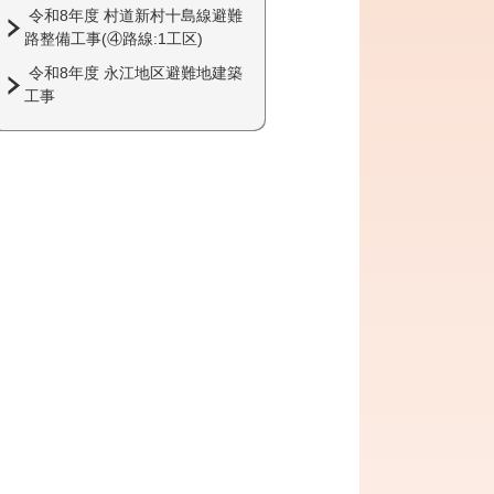
令和8年度 村道新村十島線避難
路整備工事(④路線:1工区)
令和8年度 永江地区避難地建築
工事