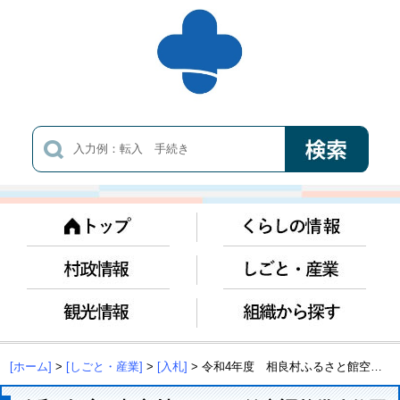
[ホーム]
>
[しごと・産業]
>
[入札]
> 令和4年度 相良村ふるさと館空調整備改修工事