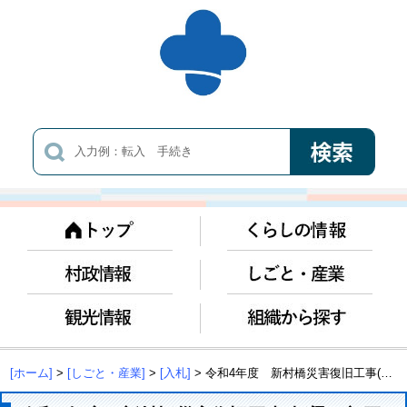
[ホーム]
>
[しごと・産業]
>
[入札]
> 令和4年度 新村橋災害復旧工事(橋梁下部工:令和2年災過年)