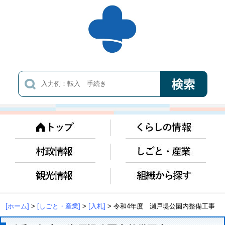
[ホーム]
>
[しごと・産業]
>
[入札]
> 令和4年度 瀬戸堤公園内整備工事