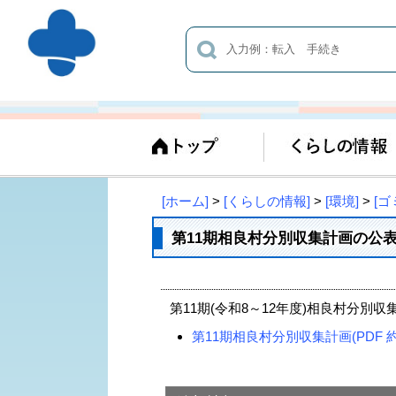
[ホーム]
>
[くらしの情報]
>
[環境]
>
[
第11期相良村分別収集計画の公
第11期(令和8～12年度)相良村分別
第11期相良村分別収集計画(PDF 約1