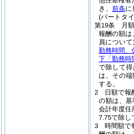
他任命権者
き、
前条
に
(パートタ
第19条
月
報酬の額は
員について
勤務時間、
下「勤務時
で除して得
は、その端
する。
2
日額で報
の額は、基
会計年度任
7.75で
3
時間額で