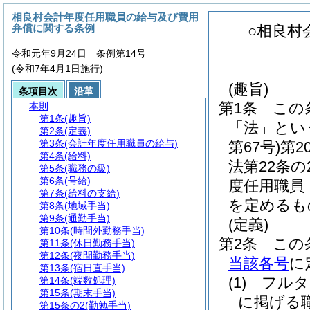
相良村会計年度任用職員の給与及び費用
弁償に関する条例
○相良村
令和元年9月24日 条例第14号
(令和7年4月1日施行)
(趣旨)
条項目次
沿革
第1条
この
本則
第1条
(趣旨)
「法」とい
第2条
(定義)
第3条
(会計年度任用職員の給与)
第67号)
第2
第4条
(給料)
法第22条
第5条
(職務の級)
第6条
(号給)
度任用職員
第7条
(給料の支給)
を定めるも
第8条
(地域手当)
第9条
(通勤手当)
(定義)
第10条
(時間外勤務手当)
第2条
この
第11条
(休日勤務手当)
第12条
(夜間勤務手当)
当該各号
に
第13条
(宿日直手当)
(1)
フルタ
第14条
(端数処理)
第15条
(期末手当)
に掲げる
第15条の2
(勤勉手当)