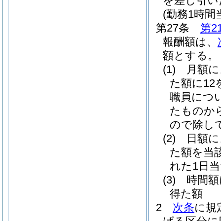
を差し引い
(勤務1時
第27条
第2
報酬額は、
額とする。
(1)
月額
た額に1
職員につ
たものか
ので除し
(2)
日額
た額を当
れた1日
(3)
時間
得た額
2
次条
に規