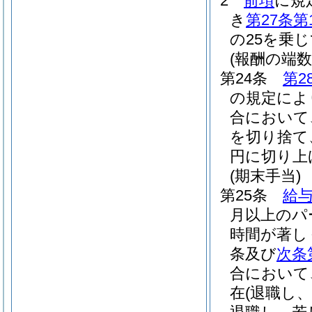
2
前項
に規
き
第27条第
の25を乗
(報酬の端数
第24条
第2
の規定によ
合において
を切り捨て
円に切り上
(期末手当)
第25条
給与
月以上のパ
時間が著し
条及び
次条
合において
在
(退職し