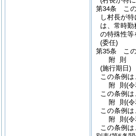
(村長が特
第34条
こ
し村長が特
は、常時勤
の特殊性等
(委任)
第35条
こ
附
則
(施行期日)
この条例は
附
則
(
この条例は
附
則
(
この条例は
附
則
(
この条例は