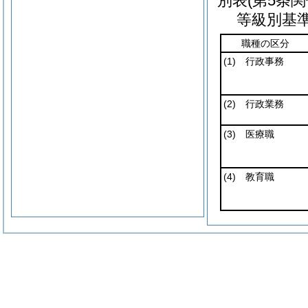
別表
(第5条関
等級別基
職種の区分
(1)
行政事務
(2)
行政業務
(3)
医療職
(4)
教育職