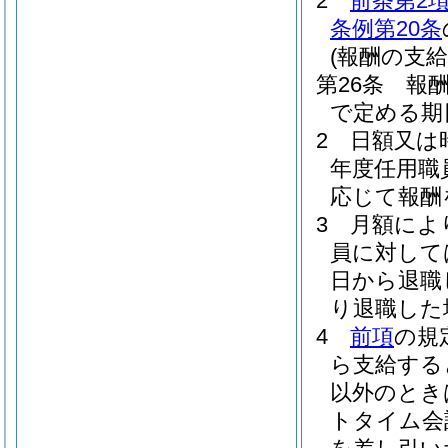
2
前条第2
条例第20条
(報酬の支給
第26条
報
で定める期
2
日額又は
年度任用職
応じて報酬
3
月額によ
員に対して
日から退職
り退職した
4
前項
の規
ら支給する
以外のとき
トタイム会