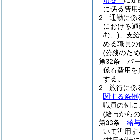
項各号
に定
に係る費用
2
通勤に係
における通
む。)
、支
める職員の
(公務のた
第32条
パ
係る費用を
する。
2
旅行に係
関する条例
職員の例に
(給与からの
第33条
給与
いて準用す