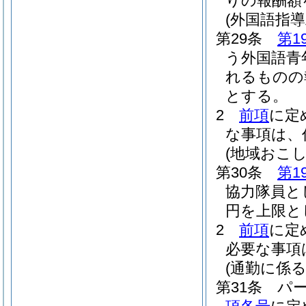
りの報酬額
(外国語指導
第29条
第1
う外国語青
れるものの報
とする。
2
前項
に定
な事項は、
(地域おこ
第30条
第1
協力隊員と
円を上限と
2
前項
に定
必要な事項
(通勤に係る
第31条
パ