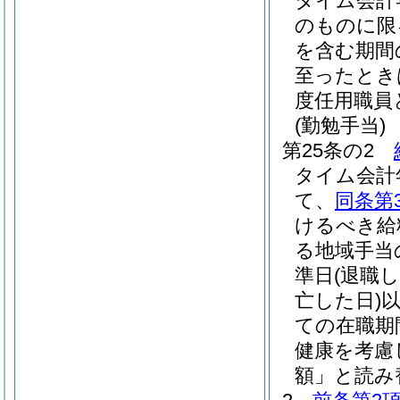
タイム会計
のものに限
を含む期間
至ったとき
度任用職員
(勤勉手当)
第25条の2
タイム会計
て、
同条第
けるべき給
る地域手当
準日
(退職
亡した日)
ての在職期
健康を考慮
額」と読み