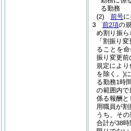
勤務に係
る勤務
(2)
前号
に
3
前2項
の
め割り振ら
「割振り変
ることを命
振り変更前
規定により
を除く。)
る勤務1時間
の範囲内で
係る報酬と
用職員が割
うち、その
合計が38