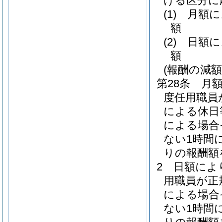
げる区分に
(1)
月額
額
(2)
日額
額
(報酬の減額
第28条
月
度任用職員
による休日
による場合
ない1時間
りの報酬額
2
日額によ
用職員が正
による場合
ない1時間