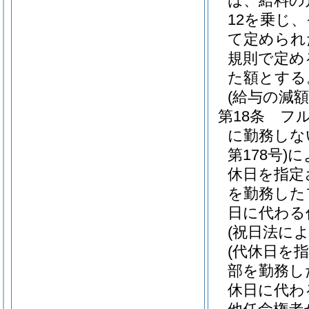
は、給料の
12を乗じ
て定められ
規則で定め
た額とする
(給与の減額
第18条
フ
に勤務しな
第178号)
に
休日を指定
を勤務した
日に代わる
(祝日法に
(代休日を
部を勤務し
休日に代わ