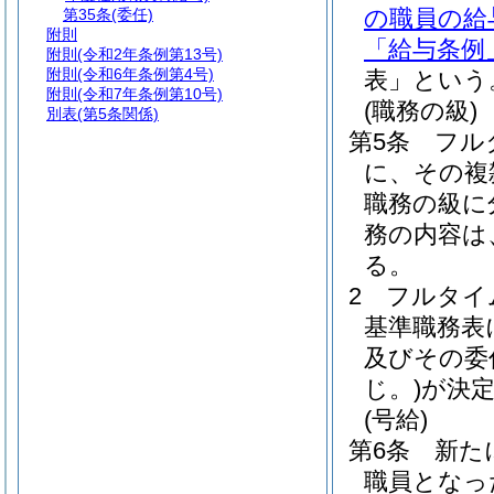
の職員の給
第35条
(委任)
附則
「給与条例
附則
(令和2年条例第13号)
附則
(令和6年条例第4号)
表」という
附則
(令和7年条例第10号)
(職務の級)
別表
(第5条関係)
第5条
フル
に、その複
職務の級に
務の内容は
る。
2
フルタイ
基準職務表
及びその委
じ。)
が決
(号給)
第6条
新た
職員となっ