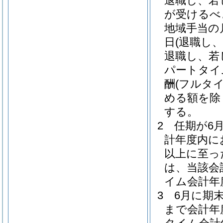
退職し、若
が受けるべ
地域手当の
日
(退職し
退職し、若
パートタイ
酬
(フルタ
める額を除
する。
2
任期が6
計年度内に
以上に至っ
は、当該会
イム会計年
3
6月に期
まで会計年