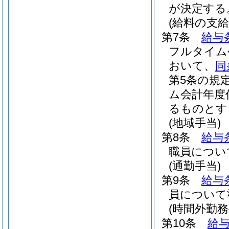
が決定する
(給料の支給
第7条
給与
フルタイム
おいて、
同
第5条の規
ム会計年度
るものとす
(地域手当)
第8条
給与
職員につい
(通勤手当)
第9条
給与
員について
(時間外勤務
第10条
給与