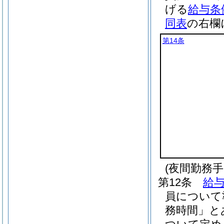
げる
給与条
同表
の右欄
第14条
(夜間勤務手
第12条
給与
員について
務時間」と