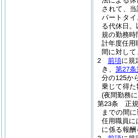
法による休
されて、当
パートタイ
る代休日。
規の勤務時
計年度任用
間に対して
2
前項
に規
き、
第27条
分の125か
乗じて得た
(夜間勤務に
第23条
正
までの間に
任用職員に
に係る報酬