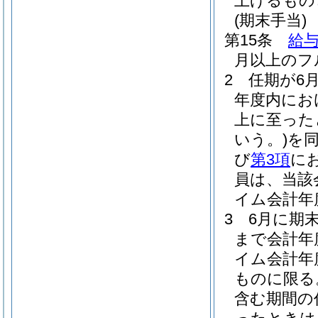
上げるもの
(期末手当)
第15条
給与
月以上のフ
2
任期が6
年度内にお
上に至った
いう。)
を
び
第3項
に
員は、当該
イム会計年
3
6月に期
まで会計年
イム会計年
ものに限る
含む期間の