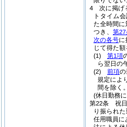
限りでない
4
次に掲げ
トタイム会
た全時間に
つき、
第2
次の各号
に
じて得た額
(1)
第1項
ら翌日の午
(2)
前項
の
規定によ
間を除く。
(休日勤務に
第22条
祝
り振られた
任用職員に