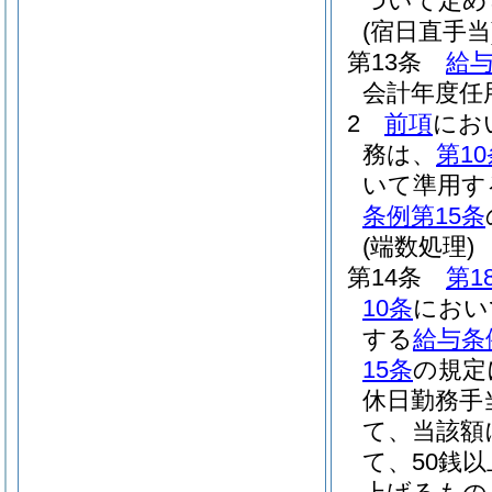
ついて定め
(宿日直手当
第13条
給与
会計年度任
2
前項
にお
務は、
第10
いて準用す
条例第15条
(端数処理)
第14条
第1
10条
におい
する
給与条
15条
の規定
休日勤務手
て、当該額
て、50銭