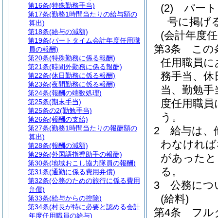
第16条
(特殊勤務手当)
(2)
パート
第17条
(勤務1時間当たりの給与額の
号に掲げ
算出)
第18条
(給与の減額)
(会計年度
第19条
(パートタイム会計年度任用職
第3条
この
員の報酬)
第20条
(特殊勤務に係る報酬)
任用職員に
第21条
(時間外勤務に係る報酬)
務手当、休
第22条
(休日勤務に係る報酬)
第23条
(夜間勤務に係る報酬)
当、勤勉手
第24条
(報酬の端数処理)
度任用職員
第25条
(期末手当)
第25条の2
(勤勉手当)
う。
第26条
(報酬の支給)
第27条
(勤務1時間当たりの報酬額の
2
給与は、
算出)
わなければ
第28条
(報酬の減額)
第29条
(外国語指導助手の報酬)
があったと
第30条
(地域おこし協力隊員の報酬)
る。
第31条
(通勤に係る費用弁償)
第32条
(公務のための旅行に係る費用
3
公務につ
弁償)
(給料)
第33条
(給与からの控除)
第34条
(村長が特に必要と認める会計
第4条
フル
年度任用職員の給与)