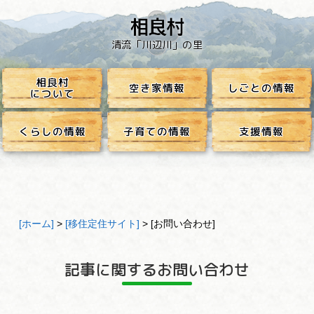
本
文
へ
ジ
ャ
清流「川辺川」の里
ン
プ
し
ま
す
相良村
空き家情報
しごとの情報
について
くらしの情報
子育ての情報
支援情報
[ホーム]
>
[移住定住サイト]
> [お問い合わせ]
記事に関するお問い合わせ