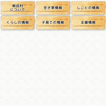
本
文
相良村
空き家情報
しごとの情報
へ
について
ジ
ャ
ン
プ
し
くらしの情報
子育ての情報
支援情報
ま
す