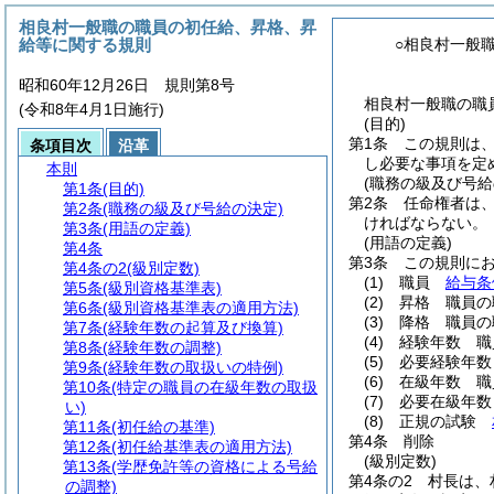
相良村一般職の職員の初任給、昇格、昇
給等に関する規則
○相良村一般
昭和60年12月26日 規則第8号
相良村一般職の職
(令和8年4月1日施行)
(目的)
第1条
この規則は
条項目次
沿革
し必要な事項を定
本則
(職務の級及び号給
第1条
(目的)
第2条
任命権者は
第2条
(職務の級及び号給の決定)
ければならない。
第3条
(用語の定義)
(用語の定義)
第4条
第3条
この規則に
第4条の2
(級別定数)
(1)
職員
給与条
第5条
(級別資格基準表)
(2)
昇格 職員の
第6条
(級別資格基準表の適用方法)
(3)
降格 職員の
第7条
(経験年数の起算及び換算)
(4)
経験年数 職
第8条
(経験年数の調整)
(5)
必要経験年数
第9条
(経験年数の取扱いの特例)
(6)
在級年数 職
第10条
(特定の職員の在級年数の取扱
(7)
必要在級年数
い)
(8)
正規の試験
第11条
(初任給の基準)
第4条
削除
第12条
(初任給基準表の適用方法)
(級別定数)
第13条
(学歴免許等の資格による号給
第4条の2
村長は、
の調整)