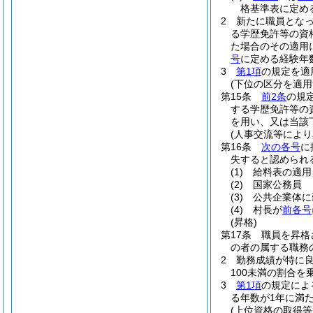
格基準表に定め
2
新たに職員とな
る学歴免許等の資
た場合のその適用
号
に定める経験年
3
第1項
の規定を適
(下位の区分を適
第15条
前2条
の規
する学歴免許等の
を用い、又は当該
(人事交流等により
第16条
次の各号
に
失すると認められ
(1)
給料表の適用
(2)
国家公務員
(3)
公共企業体に
(4)
村長が
前各号
(昇格)
第17条
職員を昇格
の者の属する職務
2
勤務成績が特に
100未満の割合
3
第1項
の規定によ
る年数が1年に満
(上位資格の取得等