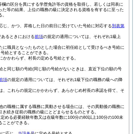
等欄の区分を異にする学歴免許等の資格を取得し、若しくは同表に
った等の結果、上位の職務の級に決定される資格を有するに至った
る。
応じ、かつ、昇格した日の前日に受けていた号給に対応する
別表第
であるときにおける
前項
の規定の適用については、それぞれ1級上
たに職員となったものとした場合に初任給として受けるべき号給に
き号給とすることができる。
にかかわらず、村長の定める号給とする。
給と同じ額の号給
(同じ額の号給がないときは、直近下位の額の号
前項
の規定の適用については、それぞれ1級下位の職務の級への降
は、これらの規定にかかわらず、あらかじめ村長の承認を得て、そ
他の職種に属する職務に異動させる場合には、その異動後の職務に
引き続き従前の職務の級にとどまらせるものとする。
める必要経験年数又は在級年数に100分の80以上100分の100未
ることができる。
分に応じ、
当該各号
に定める号給とする。