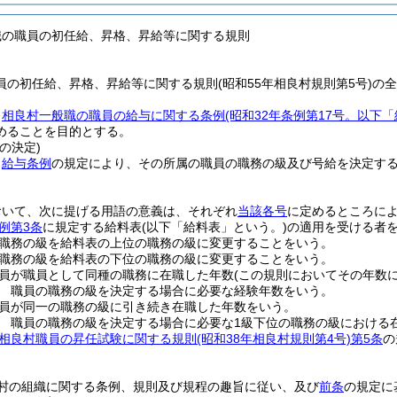
職の職員の初任給、昇格、昇給等に関する規則
員の初任給、昇格、昇給等に関する規則(昭和55年相良村規則第5号)の
、
相良村一般職の職員の給与に関する条例
(昭和32年条例第17号。以下
めることを目的とする。
の決定)
、
給与条例
の規定により、その所属の職員の職務の級及び号給を決定す
おいて、次に提げる用語の意義は、それぞれ
当該各号
に定めるところに
例第3条
に規定する給料表
(以下「給料表」という。)
の適用を受ける者
職務の級を給料表の上位の職務の級に変更することをいう。
職務の級を給料表の下位の職務の級に変更することをいう。
員が職員として同種の職務に在職した年数
(この規則においてその年数
 職員の職務の級を決定する場合に必要な経験年数をいう。
員が同一の職務の級に引き続き在職した年数をいう。
 職員の職務の級を決定する場合に必要な1級下位の職務の級における
相良村職員の昇任試験に関する規則
(昭和38年相良村規則第4号)
第5条
の
村の組織に関する条例、規則及び規程の趣旨に従い、及び
前条
の規定に