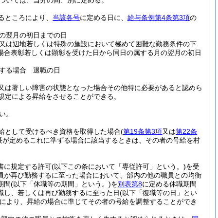
ついては、当分の間、別に定める。
るところにより、
当該各号
に定める日に、
給与条例第4条第3項
の
の翌月の初日までの日
又は辺地若しくは特殊の施設において極めて困難な勤務条件の下
場合表彰若しくは顕彰を受けた日から同日の属する月の翌月の初日
する場合 退職の日
又は著しい障害の状態となった場合その他特に必要があると認めら
規定による昇給をさせることができる。
い。
給として受けるべき資格を取得した場合
(
第19条第3項
又は
第22条
長が定めるこれに準ずる場合に該当するときは、その者の号給を村
し書に規定する許可
(以下この条において「専従許可」という。)
を受
員が再び勤務するに至った場合において、部内の他の職員との均衡
期間
(以下「休職等の期間」という。)
を
別表第8
に定める休職期間
職し、若しくは再び勤務するに至った日
(以下「復職等の日」とい
により、昇給の場合に準じてその者の号給を調整することができ