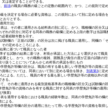
、又は改定することができる。
は、
前項
の職員の職務の級ごとの定数の範囲内で、かつ、この規則で定
の級を決定する場合に必要な資格は、この規則において別に定める場合
とおりとする。
適用方法)
準表は、その者に適用される給料表の別に応じ、かつ、職種欄の区分又
れぞれの区分に対応する同表の職務の級欄に定める上段の数字は当該職
の必要経験年数を示す。
の試験欄の「正規の試験」の区分は次に掲げる職員に適用し、同欄の「
、その定めるところによる。
結果に基づいて職員となった者
準ずる試験の結果に基づき、村長が承認した方法により選択されて職員
必要とし、かつ、その職務の複雑、困難及び責任の度が正規の試験の行
取り扱うことについてあらかじめ村長の承認を得たもの
の学歴免許等欄の区分は、職員の有する最も新しい学歴免許等の資格に
の資格については、同表において別に定める場合を除き、
別表第3
に定
ろによる。
ただし、職員の有する最も新しい学歴免許等の資格以外の資
できる。
いて、その者に適用される級別資格基準表の職種欄の区分又は試験欄の
学歴免許等の資格のみを有する職員に対する同表の学歴免許等欄の適用
び換算)
準表を適用する場合における職員の経験年数は、同表の学歴免許等の欄
数による。
の学歴免許等欄の区分の適用に当たって用いる学歴免許等の資格を取得