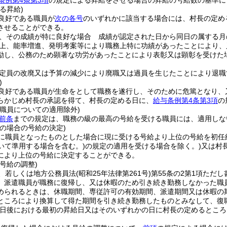
条例第4条第3項
の規定による昇給をさせる場合の昇給の号給数の基準に
る昇給)
良好である職員が
次の各号
のいずれかに該当する場合には、村長の定め
させることができる。
、その成績が特に良好な場合 成績が認定された日から同日の属する月
上、能率増進、発明考案等により職務上特に功績があったことにより、
励し、公務のため顕著な功労があったことにより表彰又は顕彰を受けた
定員の改廃又は予算の減少により廃職又は過員を生じたことにより退職
)
良好である職員が生命をとして職務を遂行し、そのために危篤となり、
らかじめ村長の承認を得て、村長の定める日に、
給与条例第4条第3項
の
る職員についての適用除外)
前条
までの規定は、職務の級の最高の号給を受ける職員には、適用しな
の場合の号給の決定)
に職員となったものとした場合に現に受ける号給より上位の号給を初任
いて準用する場合を含む。)
の規定の適用を受ける場合を除く。)
又は村
により上位の号給に決定することができる。
号給の調整)
、若しくは地方公務員法
(昭和25年法律第261号)
第55条の2第1項ただ
、派遣職員が職務に復帰し、又は休暇のため引き続き勤務しなかった職
められるときは、休職期間、専従許可の有効期間、派遣期間又は休暇の
ところにより換算して得た期間を引き続き勤務したものとみなして、復
日後における最初の昇給日又はそのいずれかの日に村長の定めるところ