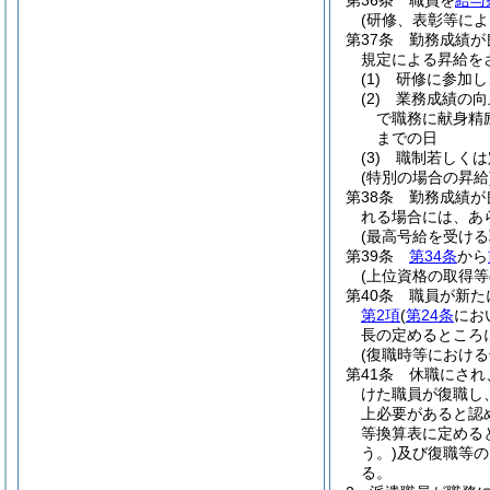
第36条
職員を
給与
(研修、表彰等によ
第37条
勤務成績が
規定による昇給を
(1)
研修に参加し
(2)
業務成績の向
で職務に献身精
までの日
(3)
職制若しくは
(特別の場合の昇給
第38条
勤務成績が
れる場合には、あ
(最高号給を受け
第39条
第34条
から
(上位資格の取得等
第40条
職員が新た
第2項
(
第24条
にお
長の定めるところ
(復職時等における
第41条
休職にされ
けた職員が復職し
上必要があると認
等換算表に定める
う。)
及び復職等の
る。