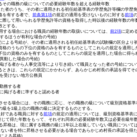
るその職務の級についての必要経験年数を超える経験年数
った者のうち、その者に適用される初任給基準表の学歴免許等欄の学歴
格を有する者で、
前条第1項
の規定の適用を受けないものに対する
前項
に際して用いられる学歴免許等の資格を取得した時以後の経験年数の年
数とする。
用する場合における職員の経験年数の取扱いについては、
前2項
に定め
用するほうが有利な場合の号給)
定による号給が、その者に適用される初任給基準表の試験欄の区分より
資格のうちの下位の資格のみを有するものとしてこれらの規定を適用し
下位の資格のみを有するものとしてこれらの規定を適用した場合に得ら
異動した場合の号給)
掲げる者から人事交流等により引き続いて職員となった者の号給につい
るときは、これらの規定にかかわらず、あらかじめ村長の承認を得てそ
を受けない地方公務員
勤務する者
に掲げる者に準ずると認める者
させる場合には、その職務に応じ、その職務の級について級別資格基準
の級を1級上位の職務の級に決定するものとする。
良好である職員に対する
前項
の規定の適用については、級別資格基準表に定
を乗じて得た年数をもって、それぞれ同表の必要経験年数又は必要在級年
る昇格は、現に属する職務の級に1年以上在級していない職員について
たない者を特に昇格させる必要がある場合であらかじめ村長の承認を得
による昇格)