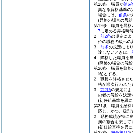
第18条
職員が
第6
異なる資格基準の
場合には、
前条
の
(昇格の場合の号給
第19条
職員を昇格
7
に定める昇格時
2
前2条
の規定によ
位の職務の級への
3
前条
の規定によ
達しないときは、
4
降格した職員を
(降格の場合の号給
第20条
職員を降格
給)
とする。
2
職員を降格させ
格が順次行われた
3
前2項
の規定によ
の者の号給を決定
(初任給基準を異
第21条
職員を給料
応じ、かつ、級別
2
勤務成績が特に
満の割合を乗じて
(初任給基準を異
第22条
前条第1項