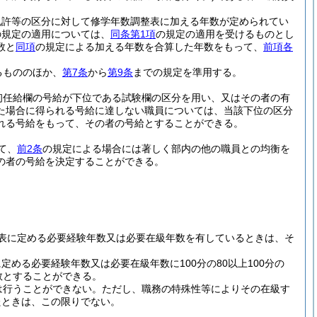
免許等の区分に対して修学年数調整表に加える年数が定められてい
の規定の適用については、
同条第1項
の規定の適用を受けるものとし
数と
同項
の規定による加える年数を合算した年数をもって、
前項各
るもののほか、
第7条
から
第9条
までの規定を準用する。
初任給欄の号給が下位である試験欄の区分を用い、又はその者の有
た場合に得られる号給に達しない職員については、当該下位の区分
れる号給をもって、その者の号給とすることができる。
て、
前2条
の規定による場合には著しく部内の他の職員との均衡を
の者の号給を決定することができる。
表に定める必要経験年数又は必要在級年数を有しているときは、そ
める必要経験年数又は必要在級年数に100分の80以上100分の
数とすることができる。
は行うことができない。
ただし、職務の特殊性等によりその在級す
たときは、この限りでない。