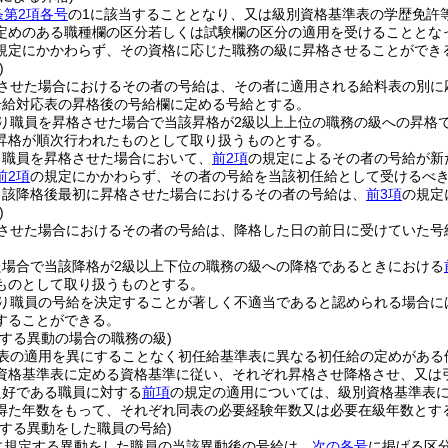
条第2項各号
の1に該当することとなり、又は級別資格基準表の学歴免許
定めのある職種欄の区分若しくは試験欄の区分の適用を受けることとな
規定にかかわらず、その資格に応じた職務の級に昇格させることができ
)
させた場合におけるその者の号給は、その者に適用される給料表の別に
号給対応表の昇格後の号給欄に定める号給とする。
り職員を昇格させた場合で当該昇格が2級以上上位の職務の級への昇格
昇格が順次行われたものとして取り扱うものとする。
り職員を昇格させた場合において、
前2項
の規定によるその者の号給が新
前2項
の規定にかかわらず、その者の号給を当該初任給として受けるべ
当該降格後最初に昇格させた場合におけるその者の号給は、
前3項
の規定
)
させた場合におけるその者の号給は、降格した日の前日に受けていた号
た場合で当該降格が2級以上下位の職務の級への降格であるときにおける
ものとして取り扱うものとする。
り職員の号給を決定することが著しく不適当であると認められる場合に
することができる。
にする異動の場合の職務の級)
表の適用を異にすることなく初任給基準表に異なる初任給の定めがある
資格基準表に定める資格基準に従い、それぞれ昇格させ降格させ、又は
良好である職員に対する
前項
の規定の適用については、級別資格基準表に定
得た年数をもって、それぞれ同表の必要経験年数又は必要在級年数とす
にする異動をした職員の号給)
に規定する異動をした職員の当該異動後の号給は、
次の各号
に掲げる区