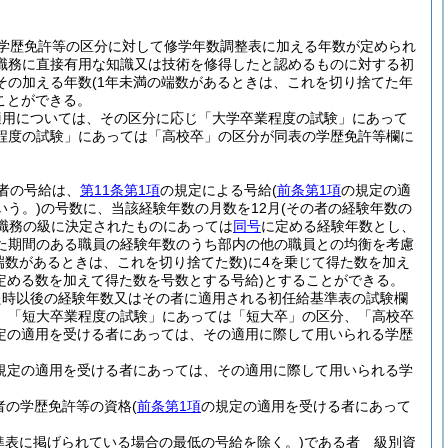
学歴免許等の区分に対して修学年数調整表に加える年数が定められ
職務に直接有用な知識又は技術を修得したと認めるものに対する初
その加える年数
(1年未満の端数があるときは、これを切り捨てた年
ことができる。
適用については、その区分に応じ「大学卒業程度の試験」にあって
程度の試験」にあっては「高校卒」の区分が同表の学歴免許等欄に
者の号給は、
第11条第1項
の規定による号給
(
前条第1項
の規定の適
う。)
の号数に、当該経験年数の月数を12月
(その者の経験年数の
職務の級に決定されたものにあっては
同号
に定める経験年数とし、
た期間のある職員の経験年数のうち部内の他の職員との均衡を考慮
の端数があるときは、これを切り捨てた数)
に4を乗じて得た数を加え
定める数を加えて得た数を号数とする号給)
とすることができる。
た時以後の経験年数又はその者に適用される初任給基準表の試験欄
、「短大卒業程度の試験」にあっては「短大卒」の区分、「高校卒
定の適用を受ける者にあっては、その適用に際して用いられる学歴
規定の適用を受ける者にあっては、その適用に際して用いられる学
者の学歴免許等の資格
(
前条第1項
の規定の適用を受ける者にあって
準表に掲げられている場合の最低の号給を除く。)
である者 級別資