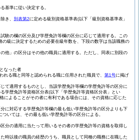
める基準に従い決定する。
を除き、
別表第2
に定める級別資格基準表
(以下「級別資格基準表」
は試験の欄の区分及び学歴免許等欄の区分に応じて適用する。
この
務の級に決定するための必要在級年数を、下段の数字は当該職務の
その他」の区分はその他の職員に適用する。
ただし、同表に別段の
となった者
われる職と同等と認められる職に任用された職員で、
第1号
に掲げ
応じて適用するものとし、当該学歴免許等欄の学歴免許等の区分に
める学歴免許等資格区分表
(以下「学歴免許等資格区分表」とい
格によることがその者に有利である場合には、その資格に応じた
区分に対応する学歴免許等欄の最も低い学歴免許等の区分よりも下
については、その最も低い学歴免許等の区分による。
の区分の適用に当たって用いるその者の学歴免許等の資格を取得し
した時以後の職員の経歴のうち、職員として同種の職務に在職した