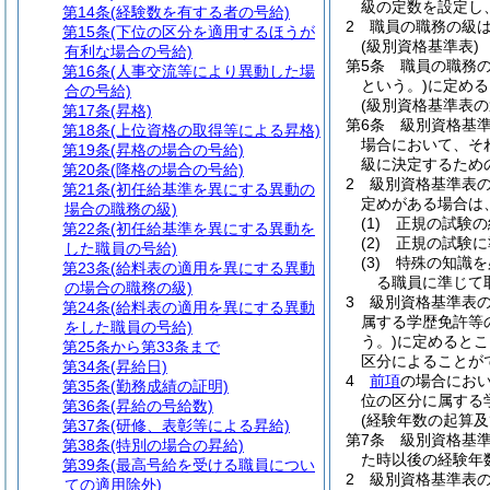
級の定数を設定し
第14条
(経験数を有する者の号給)
2
職員の職務の級
第15条
(下位の区分を適用するほうが
(級別資格基準表)
有利な場合の号給)
第5条
職員の職務
第16条
(人事交流等により異動した場
という。)
に定める
合の号給)
(級別資格基準表の
第17条
(昇格)
第6条
級別資格基
第18条
(上位資格の取得等による昇格)
場合において、そ
第19条
(昇格の場合の号給)
級に決定するため
第20条
(降格の場合の号給)
2
級別資格基準表
第21条
(初任給基準を異にする異動の
定めがある場合は
場合の職務の級)
(1)
正規の試験の
第22条
(初任給基準を異にする異動を
(2)
正規の試験に
した職員の号給)
(3)
特殊の知識を
第23条
(給料表の適用を異にする異動
る職員に準じて
の場合の職務の級)
3
級別資格基準表
第24条
(給料表の適用を異にする異動
属する学歴免許等
をした職員の号給)
う。)
に定めるとこ
第25条から第33条まで
区分によることが
第34条
(昇給日)
4
前項
の場合にお
第35条
(勤務成績の証明)
位の区分に属する
第36条
(昇給の号給数)
(経験年数の起算及
第37条
(研修、表彰等による昇給)
第7条
級別資格基
第38条
(特別の場合の昇給)
た時以後の経験年
第39条
(最高号給を受ける職員につい
2
級別資格基準表
ての適用除外)