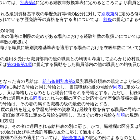
ついては、
別表第4
に定める経験年数換算表に定めるところにより職員
される級別資格基準表の学歴免許等欄の区分に対して
別表第5
に定める修
られている学歴免許等の資格を有する者については、
前条
の規定による
の特例)
準表の備考に別段の定めがある場合における経験年数の取扱いについて
年数の取扱い)
掲げる職員に級別資格基準表を適用する場合における在級年数について
の適用を受けた職員部内の他の職員との均衡を考慮してあらかじめ村長
又は
第23条第1項
に規定する異動をした職員部内の他の職員との均衡及
となった者の号給は、
給与条例別表第2
級別職務分類表の規定により決
第6
)
に掲げる号給と同じ号給とし、当該職務の級の号給が
同表
に定めら
し、又は降格したものとした場合に得られる号給とする。
ただし、初任
の者に適用される
同表
のこれらの欄の区分に対応する学歴免許等欄の最
の号給は、その者の属する職務の級の最低の号給とする。
限度の資格を超える学歴免許等の資格又は経験年数を有する職員の号給
、初任給基準表に定める号給を調整し、又はその者の号給を
前項
の規定
用方法)
表は、その者に適用される給料表の別に応じ、かつ、職種欄の区分又は
れの区分)
及び学歴免許等欄の区分に応じて適用する。
試験欄の区分の適用については、
第6条第2項
の規定の例によるものとし