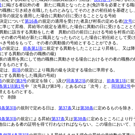
号
に掲げる者以外の者 新たに職員となったとき
(免許等を必要とする
の職務に引き続き在職したものとみなしてそのときの初任給を基礎とし
給等の規定を適用した場合に異動の日に受けることとなる号給
決定について
第16条
の規定の適用を受けた者及び村長の定める者
(
次号
に準じて昇格、昇給等の規定を適用した場合に異動の日に受けることと
異動に該当する異動をした者 異動の日の前日における号給を村長の定
るその者の号給が新たに職員となったものとした場合に初任給として受
べき号給をもって、その者の異動後の号給とすることができる。
条
の規定は、
前条第1項
に規定する異動をしたことにより昇格し、又は降
異にする異動の場合の職務の級)
表の適用を異にして他の職務に異動させる場合におけるその者の職務の
するものとする。
定は、
前項
の規定により職員の級を決定する場合に準用する。
異にする異動をした職員の号給)
項
の規定
(
第3号
の規定を除く。)
及び
同条第2項
の規定は、
前条第1項
に規
2条第1項第1号
中「次号及び第3号」とあるのは「次号」と、
同項第2号
中
替えるものとする。
で
削除
4条第3項
の規則で定める日は、
第37条
又は
第38条
に定めるものを除き、
4条第3項
の規定による昇給
(
第37条
又は
第38条
に定めるところにより行
地位にある者の証明を得て行わなければならない。
この場合において、