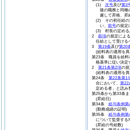
(1)
次号
及び
第3
後の職務と同種
慮して昇格、昇
(2)
その初任給の
い、
前号
の規定
(3)
村長の定める
2
前項
の規定によ
任給として受ける
3
第19条
及び
第20
(給料表の適用を
第23条
職員を給料
格基準に従い決定
2
第21条第2項
の規
(給料表の適用を
第24条
第22条第1
合において、
第2
定める者」と読み
第25条から第33条ま
(昇給日)
第34条
給与条例第
(勤務成績の証明)
第35条
給与条例第
について監督する
(昇給の号給数)