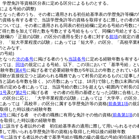
、学歴免許等資格区分表に定める区分によるものとする。
による号給の調整)
となった者のうち、その者に適用される初任給基準表の学歴免許等欄の
の資格を有する者で、当該学歴免許等の資格を取得するに際しその者の
については、その者に適用される同表の初任給欄に定める号給の号数に
て得た数を加えて得た数を号数とする号給をもって、同欄の号給とする
試験欄の「正規の試験」の区分の適用を受ける者に対する
前項
の規定の
分、「短大卒業程度の試験」にあっては「短大卒」の区分、「高校卒業
のとみなす。
の号給)
となった
次の各号
に掲げる者のうち
当該各号
に定める経験年数を有する
っては、
同項
の規定による号給。以下、この項において「基準号給」とい
経験年数
(
第4号
に掲げる者で必要経験年数が5年以上の年数とされている
経験が直接役立つと認められる職務であって村長の定めるものに従事し
当と認める年数を除く。)
の月数にあっては、18月)
で除した数
(1未満
村長の定める者にあっては、当該号給の数に3を超えない範囲内で村長の
1号
及び
第2号
に掲げる者 その者の任用の基礎となった試験に合格し
」の区分に応じ、「大学卒業程度の試験」にあっては「大学卒」の区分
にあっては「高校卒」の区分に属する学歴免許等の資格
(
前条第1項
の規
取得した時以後の経験年数
3号
に掲げる者 その者の職務に有用な免許その他の資格
(
前条第1項
の
を取得した時以後の経験年数
号
に該当する者以外の者 初任給基準表の適用に際して用いられるその
際して用いられる学歴免許等の資格)
を取得した時以後の経験年数
2号
に該当する者以外の者で基準号給が職務の級の最低の号給
(初任給基