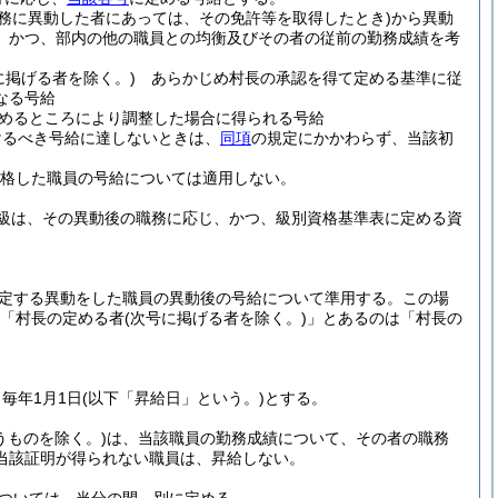
職務に異動した者にあっては、その免許等を取得したとき)
から異動
、かつ、部内の他の職員との均衡及びその者の従前の勤務成績を考
に掲げる者を除く。)
あらかじめ村長の承認を得て定める基準に従
なる号給
めるところにより調整した場合に得られる号給
けるべき号給に達しないときは、
同項
の規定にかかわらず、当該初
格した職員の号給については適用しない。
級は、その異動後の職務に応じ、かつ、級別資格基準表に定める資
定する異動をした職員の異動後の号給について準用する。
この場
「村長の定める者
(次号に掲げる者を除く。)
」とあるのは「村長の
毎年1月1日
(以下「昇給日」という。)
とする。
うものを除く。)
は、当該職員の勤務成績について、その者の職務
当該証明が得られない職員は、昇給しない。