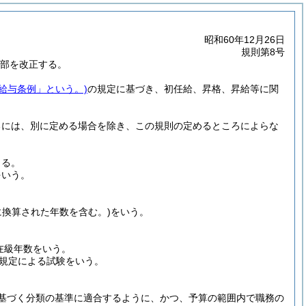
昭和60年12月26日
規則第8号
全部を改正する。
「給与条例」という。)
の規定に基づき、初任給、昇格、昇給等に関
るには、別に定める場合を除き、この規則の定めるところによらな
よる。
をいう。
に換算された年数を含む。)
をいう。
在級年数をいう。
規定による試験をいう。
基づく分類の基準に適合するように、かつ、予算の範囲内で職務の