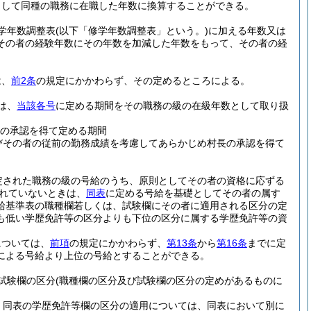
として同種の職務に在職した年数に換算することができる。
学年数調整表
(以下「修学年数調整表」という。)
に加える年数又は
その者の経験年数にその年数を加減した年数をもって、その者の経
は、
前2条
の規定にかかわらず、その定めるところによる。
は、
当該各号
に定める期間をその職務の級の在級年数として取り扱
の承認を得て定める期間
びその者の従前の勤務成績を考慮してあらかじめ村長の承認を得て
定された職務の級の号給のうち、原則としてその者の資格に応ずる
れていないときは、
同表
に定める号給を基礎としてその者の属す
給基準表の職種欄若しくは、試験欄にその者に適用される区分の定
も低い学歴免許等の区分よりも下位の区分に属する学歴免許等の資
については、
前項
の規定にかかわらず、
第13条
から
第16条
までに定
による号給より上位の号給とすることができる。
試験欄の区分
(職種欄の区分及び試験欄の区分の定めがあるものに
、同表の学歴免許等欄の区分の適用については、同表において別に