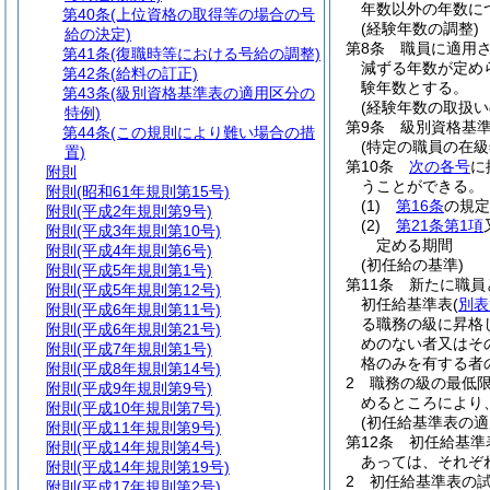
年数以外の年数に
第40条
(上位資格の取得等の場合の号
(経験年数の調整)
給の決定)
第8条
職員に適用
第41条
(復職時等における号給の調整)
減ずる年数が定め
第42条
(給料の訂正)
験年数とする。
第43条
(級別資格基準表の適用区分の
(経験年数の取扱い
特例)
第9条
級別資格基
第44条
(この規則により難い場合の措
(特定の職員の在級
置)
第10条
次の各号
に
附則
うことができる。
附則
(昭和61年規則第15号)
(1)
第16条
の規定
附則
(平成2年規則第9号)
(2)
第21条第1項
附則
(平成3年規則第10号)
定める期間
附則
(平成4年規則第6号)
(初任給の基準)
附則
(平成5年規則第1号)
第11条
新たに職員
附則
(平成5年規則第12号)
初任給基準表
(
別表
附則
(平成6年規則第11号)
る職務の級に昇格
附則
(平成6年規則第21号)
めのない者又はそ
附則
(平成7年規則第1号)
格のみを有する者
附則
(平成8年規則第14号)
2
職務の級の最低
附則
(平成9年規則第9号)
めるところにより
附則
(平成10年規則第7号)
(初任給基準表の適
附則
(平成11年規則第9号)
第12条
初任給基準
附則
(平成14年規則第4号)
あっては、それぞ
附則
(平成14年規則第19号)
2
初任給基準表の
附則
(平成17年規則第2号)