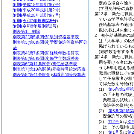
定める場合を除き
附則
(平成18年規則第7号)
(学歴免許等の資格
附則
(平成20年規則第2号)
第13条
新たに職員
附則
(平成25年規則第7号)
ている学歴免許等
附則
(令和7年規則第5号)
任給基準表の適用
附則
(令和8年規則第2号)
数)
の数に4を乗じ
別表第1
削除
2
初任給基準表の
別表第2
(第5条関係)級別資格基準表
は「大学卒」の区
別表第3
(第6条関係)学歴免許等資格区分
掲げられているも
表
(経験数を有する者
別表第4
(第7条関係)経験年数換算表
第14条
新たに職員
別表第5
(第8条関係)修学年数調整表
用を受ける者にあ
別表第6
(第11条関係)初任給基準表
うち5年を超える
別表第7
(第19条関係)昇格時号給対応表
職員の職務にその
別表第8
(第41条関係)休職期間等換算表
して任命権者が相
て得た数を号給
(
(1)
第6条第2項第
の「正規の試験
業程度の試験」
免許等の資格)
を
(2)
第6条第2項第
歴免許等の資格)
(3)
前2号
又は
次
は、その適用に
(4)
第1号
又は
第