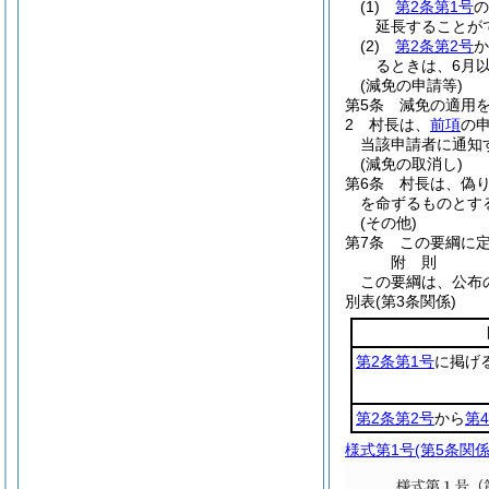
(1)
第2条第1号
の
延長することが
(2)
第2条第2号
か
るときは、6月
(減免の申請等)
第5条
減免の適用
2
村長は、
前項
の
当該申請者に通知
(減免の取消し)
第6条
村長は、偽
を命ずるものとす
(その他)
第7条
この要綱に
附
則
この要綱は、公布
別表
(第3条関係)
第2条第1号
に掲げ
第2条第2号
から
第
様式第1号
(第5条関係