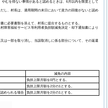
、やむを得ない事情があると認めるときは、6月以内を限度として
ただし、村長は、適用期間の末日において資力の回復がないと認め
請書に必要書類を添えて、村長に提出するものとする。
良村障害福祉サービス等利用者負担額減免決定・却下通知書により
部又は一部を取り消し、当該取消しに係る部分について、その返還
減免の内容
負担上限月額を0円とする。
負担上限月額を2分の1とする。
と認められる場合
負担上限月額を2分の1とする。