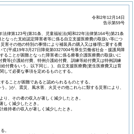
令和2年12月14日
告示第59号
年法律第123号)
第31条、児童福祉法
(昭和22年法律第164号)
第21条
難となった支給認定障害者等に係る自立支援医療費の取扱い等につ
、災害その他の特別の事情により補装具の購入又は修理に要する費
いて
(平成19年3月27日障発第0327004号厚生労働省社会・援護局障
することが困難となった障害者に係る療養介護医療費の取扱いに
付費等
(介護給付費、特例介護給付費、訓練等給付費又は特例訓練
所給付費をいう。以下同じ。)
、自立支援医療費
(更生医療費又は育
関して必要な事項を定めるものとする。
担することが困難であると認められるものとする。
う。)
が、震災、風水害、火災その他これらに類する災害により、
より、その者の収入が著しく減少したとき。
著しく減少したとき。
計維持者の収入が著しく減少したとき。
よる。