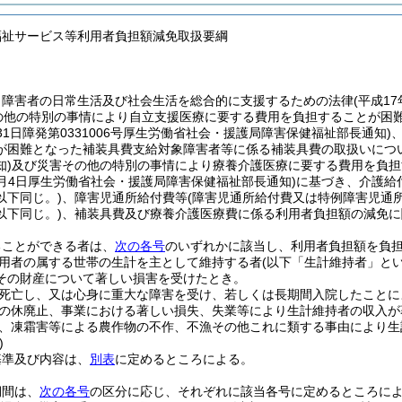
福祉サービス等利用者負担額減免取扱要綱
、障害者の日常生活及び社会生活を総合的に支援するための法律
(平成17
その他の特別の事情により自立支援医療に要する費用を負担することが困
月31日障発第0331006号厚生労働省社会・援護局障害保健福祉部長通知)
が困難となった補装具費支給対象障害者等に係る補装具費の取扱いにつ
)
及び災害その他の特別の事情により療養介護医療に要する費用を負担
年4月4日厚生労働省社会・援護局障害保健福祉部長通知)
に基づき、介護給
以下同じ。)
、障害児通所給付費等
(障害児通所給付費又は特例障害児通
以下同じ。)
、補装具費及び療養介護医療費に係る利用者負担額の減免に
ることができる者は、
次の各号
のいずれかに該当し、利用者負担額を負
用者の属する世帯の生計を主として維持する者
(以下「生計維持者」とい
その財産について著しい損害を受けたとき。
死亡し、又は心身に重大な障害を受け、若しくは長期間入院したことに
の休廃止、事業における著しい損失、失業等により生計維持者の収入が
、凍霜害等による農作物の不作、不漁その他これに類する事由により生
)
基準及び内容は、
別表
に定めるところによる。
期間は、
次の各号
の区分に応じ、それぞれに該当各号に定めるところに