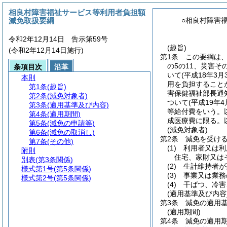
相良村障害福祉サービス等利用者負担額
減免取扱要綱
○相良村障害
令和2年12月14日 告示第59号
(趣旨)
(令和2年12月14日施行)
第1条
この要綱は
の5の11、災害
条項目次
沿革
いて
(平成18年3
本則
用を負担すること
第1条
(趣旨)
害保健福祉部長通知
第2条
(減免対象者)
ついて
(平成19
第3条
(適用基準及び内容)
等給付費をいう。
第4条
(適用期間)
成医療費に限る。
第5条
(減免の申請等)
(減免対象者)
第6条
(減免の取消し)
第2条
減免を受け
第7条
(その他)
(1)
利用者又は利
附則
住宅、家財又は
別表
(第3条関係)
(2)
生計維持者が
様式第1号
(第5条関係)
(3)
事業又は業務
様式第2号
(第5条関係)
(4)
干ばつ、冷害
(適用基準及び内容
第3条
減免の適用
(適用期間)
第4条
減免の適用