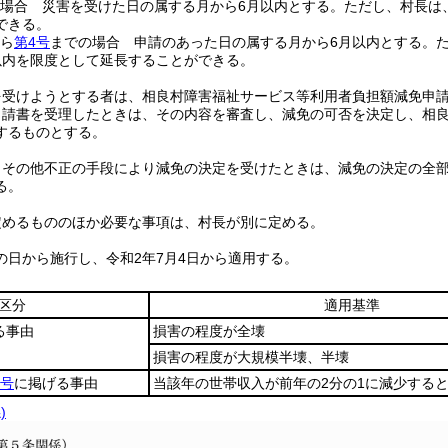
場合 災害を受けた日の属する月から6月以内とする。
ただし、村長は
できる。
ら
第4号
までの場合 申請のあった日の属する月から6月以内とする。
以内を限度として延長することができる。
を受けようとする者は、相良村障害福祉サービス等利用者負担額減免申
申請書を受理したときは、その内容を審査し、減免の可否を決定し、相
するものとする。
りその他不正の手段により減免の決定を受けたときは、減免の決定の全
る。
定めるもののほか必要な事項は、村長が別に定める。
の日から施行し、令和2年7月4日から適用する。
区分
適用基準
る事由
損害の程度が全壊
損害の程度が大規模半壊、半壊
4号
に掲げる事由
当該年の世帯収入が前年の2分の1に減少する
)