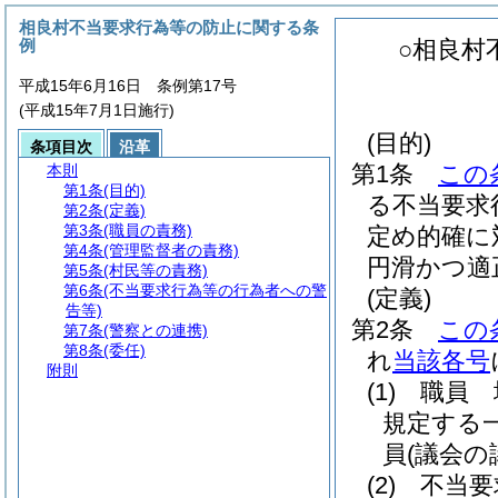
相良村不当要求行為等の防止に関する条
例
○相良村
平成15年6月16日 条例第17号
(平成15年7月1日施行)
(目的)
条項目次
沿革
第1条
この
本則
第1条
(目的)
る不当要求
第2条
(定義)
第3条
(職員の責務)
定め的確に
第4条
(管理監督者の責務)
円滑かつ適
第5条
(村民等の責務)
第6条
(不当要求行為等の行為者への警
(定義)
告等)
第2条
この
第7条
(警察との連携)
第8条
(委任)
れ
当該各号
附則
(1)
職員 
規定する
員
(議会の
(2)
不当要