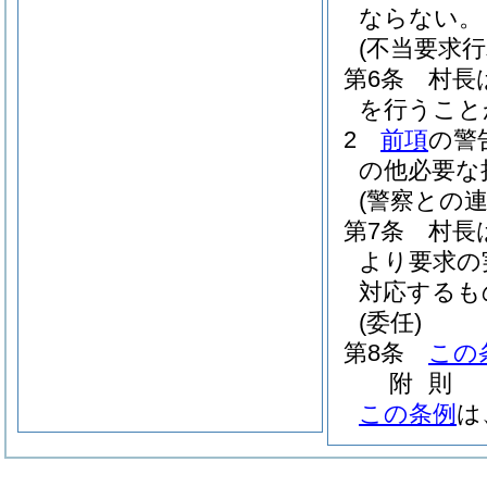
ならない。
(不当要求
第6条
村長
を行うこと
2
前項
の警
の他必要な
(警察との連
第7条
村長
より要求の
対応するも
(委任)
第8条
この
附
則
この条例
は