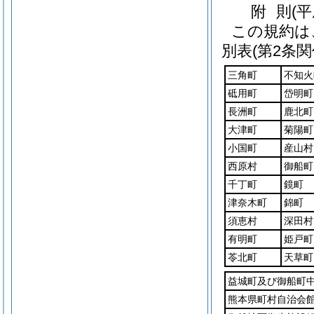
附
則
(
この規約は
別表
(第2条関
三角町
不知火
砥用町
岱明町
長洲町
鹿北町
大津町
菊陽町
小国町
産山村
西原村
御船町
千丁町
鏡町
津奈木町
錦町
須恵村
深田村
有明町
姫戸町
苓北町
天草町
益城町及び御船町
熊本県町村自治会