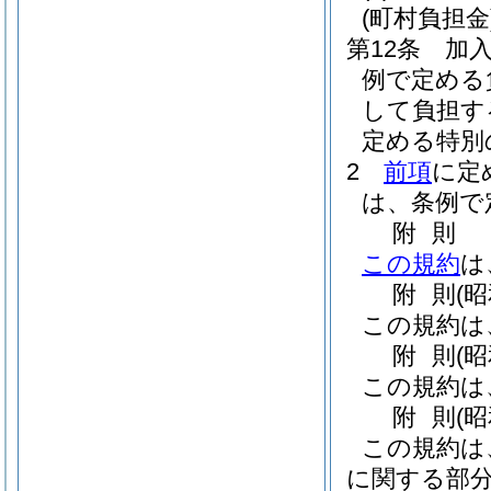
(町村負担金
第12条
加
例で定める
して負担す
定める特別
2
前項
に定
は、条例で
附
則
この規約
は
附
則
(
この規約は
附
則
(
この規約は
附
則
(
この規約は
に関する部分