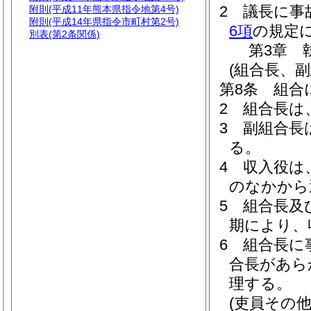
2
議長に事
附則
(平成11年熊本県指令地第4号)
附則
(平成14年県指令市町村第2号)
6項
の規定
別表
(第2条関係)
第3章
(組合長、
第8条
組合
2
組合長は
3
副組合長
る。
4
収入役は
のなかから
5
組合長及
期により、
6
組合長に
合長があら
理する。
(吏員その他