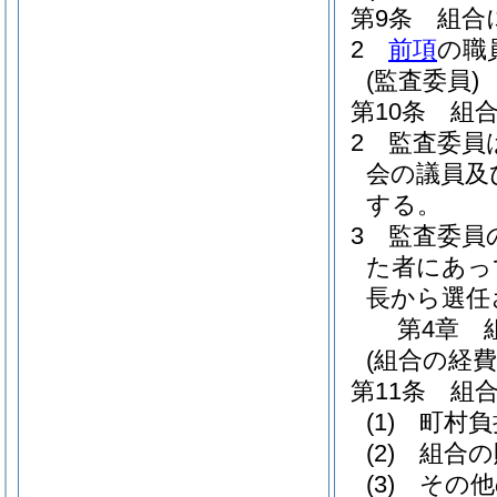
第9条
組合
2
前項
の職
(監査委員)
第10条
組
2
監査委員
会の議員及
する。
3
監査委員
た者にあっ
長から選任
第4章
(組合の経
第11条
組
(1)
町村負
(2)
組合の
(3)
その他