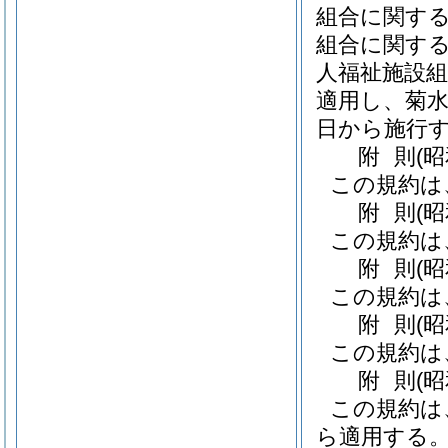
組合に関する
組合に関する
人福祉施設組
適用し、菊水
日から施行
附
則
(
この規約は
附
則
(
この規約は
附
則
(
この規約は
附
則
(
この規約は
附
則
(
この規約は
ら適用する