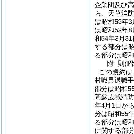
企業団及び高
ら、天草消
は昭和53年
は昭和53年
和54年3月
する部分は昭
る部分は昭和
附
則
(
この規約は
村職員退職
部分は昭和5
阿蘇広域消防
年4月1日か
分は昭和55
る部分は昭和
に関する部分