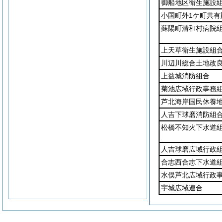
御船地区衛生施設
小国町外1ケ町共有
蘇陽町清和村病院
上天草衛生施設組
川辺川総合土地改
上益城消防組合
菊池広域行政事務
芦北海岸国民休養
人吉下球磨消防組
松橋不知火下水道
人吉球磨広域行政
合志西合志下水道
水俣芦北広域行政
宇城広域連合