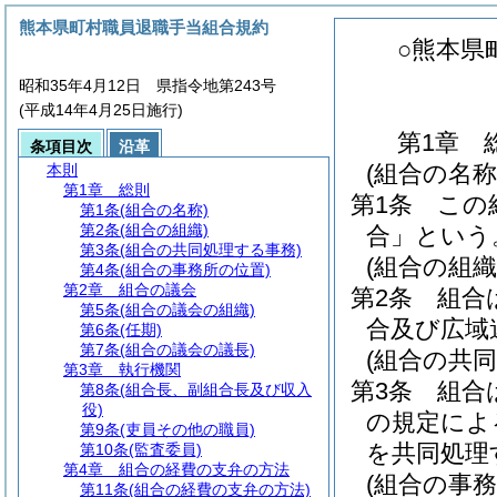
熊本県町村職員退職手当組合規約
○熊本県
昭和35年4月12日 県指令地第243号
(平成14年4月25日施行)
第1章
条項目次
沿革
(組合の名称
本則
第1章
総則
第1条
この
第1条
(組合の名称)
第2条
(組合の組織)
合」という
第3条
(組合の共同処理する事務)
(組合の組織
第4条
(組合の事務所の位置)
第2章
組合の議会
第2条
組合
第5条
(組合の議会の組織)
合及び広域
第6条
(任期)
第7条
(組合の議会の議長)
(組合の共
第3章
執行機関
第3条
組合
第8条
(組合長、副組合長及び収入
役)
の規定によ
第9条
(吏員その他の職員)
を共同処理
第10条
(監査委員)
第4章
組合の経費の支弁の方法
(組合の事務
第11条
(組合の経費の支弁の方法)